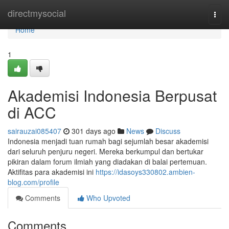
Home
directmysocial
Togg
navi
Home
1
Akademisi Indonesia Berpusat
di ACC
sairauzai085407
301 days ago
News
Discuss
Indonesia menjadi tuan rumah bagi sejumlah besar akademisi
dari seluruh penjuru negeri. Mereka berkumpul dan bertukar
pikiran dalam forum ilmiah yang diadakan di balai pertemuan.
Aktifitas para akademisi ini
https://idasoys330802.ambien-
blog.com/profile
Comments
Who Upvoted
Comments