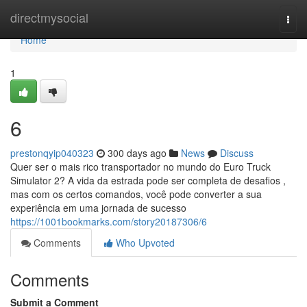
Home
directmysocial
Togg
navi
Home
1
6
prestonqyip040323
300 days ago
News
Discuss
Quer ser o mais rico transportador no mundo do Euro Truck
Simulator 2? A vida da estrada pode ser completa de desafios ,
mas com os certos comandos, você pode converter a sua
experiência em uma jornada de sucesso
https://1001bookmarks.com/story20187306/6
Comments
Who Upvoted
Comments
Submit a Comment