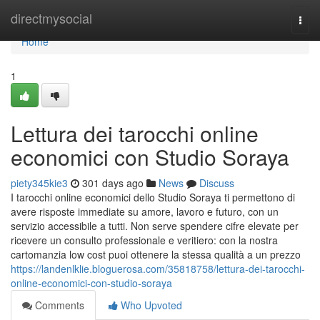
Home
directmysocial
Togg
navi
Home
1
Lettura dei tarocchi online
economici con Studio Soraya
piety345kie3
301 days ago
News
Discuss
I tarocchi online economici dello Studio Soraya ti permettono di
avere risposte immediate su amore, lavoro e futuro, con un
servizio accessibile a tutti. Non serve spendere cifre elevate per
ricevere un consulto professionale e veritiero: con la nostra
cartomanzia low cost puoi ottenere la stessa qualità a un prezzo
https://landenlklie.bloguerosa.com/35818758/lettura-dei-tarocchi-
online-economici-con-studio-soraya
Comments
Who Upvoted