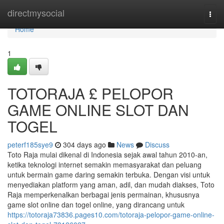
Home
directmysocial
Togg
navi
Home
1
TOTORAJA £ PELOPOR
GAME ONLINE SLOT DAN
TOGEL
peterf185sye9
304 days ago
News
Discuss
Toto Raja mulai dikenal di Indonesia sejak awal tahun 2010-an,
ketika teknologi internet semakin memasyarakat dan peluang
untuk bermain game daring semakin terbuka. Dengan visi untuk
menyediakan platform yang aman, adil, dan mudah diakses, Toto
Raja memperkenalkan berbagai jenis permainan, khususnya
game slot online dan togel online, yang dirancang untuk
https://totoraja73836.pages10.com/totoraja-pelopor-game-online-