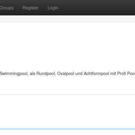
Groups
Register
Login
wimmingpool, als Rundpool, Ovalpool und Achtformpool mit Profi Pool