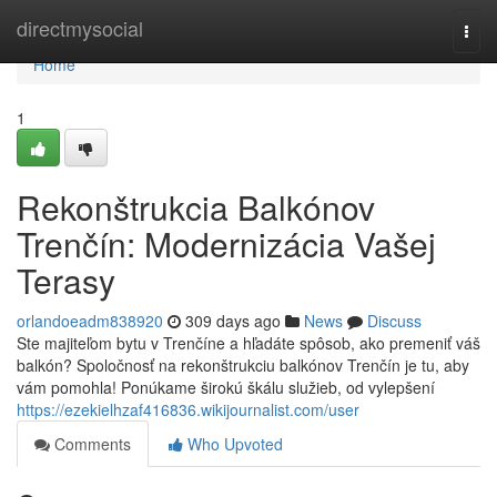
Home
directmysocial
Togg
navi
Home
1
Rekonštrukcia Balkónov
Trenčín: Modernizácia Vašej
Terasy
orlandoeadm838920
309 days ago
News
Discuss
Ste majiteľom bytu v Trenčíne a hľadáte spôsob, ako premeniť váš
balkón? Spoločnosť na rekonštrukciu balkónov Trenčín je tu, aby
vám pomohla! Ponúkame širokú škálu služieb, od vylepšení
https://ezekielhzaf416836.wikijournalist.com/user
Comments
Who Upvoted