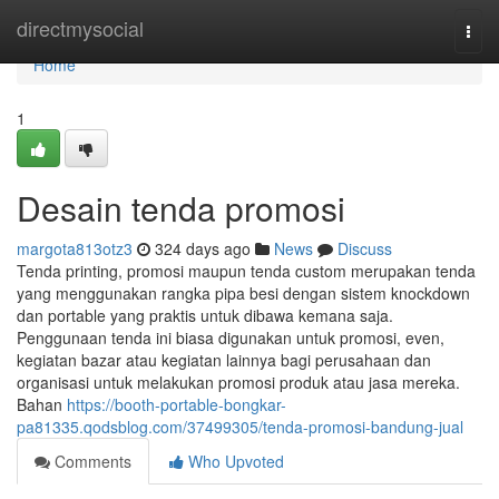
Home
directmysocial
Togg
navi
Home
1
Desain tenda promosi
margota813otz3
324 days ago
News
Discuss
Tenda printing, promosi maupun tenda custom merupakan tenda
yang menggunakan rangka pipa besi dengan sistem knockdown
dan portable yang praktis untuk dibawa kemana saja.
Penggunaan tenda ini biasa digunakan untuk promosi, even,
kegiatan bazar atau kegiatan lainnya bagi perusahaan dan
organisasi untuk melakukan promosi produk atau jasa mereka.
Bahan
https://booth-portable-bongkar-
pa81335.qodsblog.com/37499305/tenda-promosi-bandung-jual
Comments
Who Upvoted