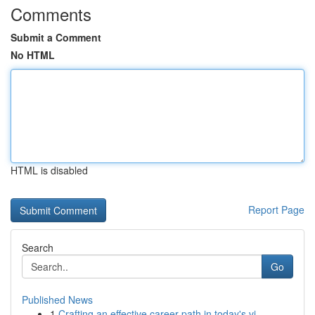
Comments
Submit a Comment
No HTML
HTML is disabled
Report Page
Search
Go
Published News
1
Crafting an effective career path in today's vi...