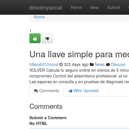
Home
directmysocial
Home
New
Submit
Home
1
Una llave simple para me
hillaryb310nco4
323 days ago
News
Discuss
VOLVER Calcula tu seguro online en menos de 5 minuto
compromiso Control del absentismo profesional: al no 
Las esperas en consulta y en pruebas de diagnosis r
Comments
Who Upvoted
Comments
Submit a Comment
No HTML