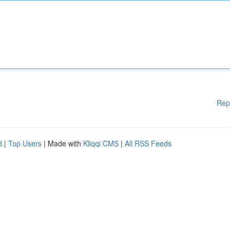
Rep
d
|
Top Users
| Made with
Kliqqi CMS
|
All RSS Feeds