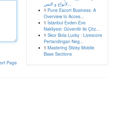
لأنواع و التس...
1
Pune Escort Business: A
Overview to Acces...
1
İstanbul Evden Eve
Nakliyesi: Güvenilir ile Çöz...
1
Skor Bola Lucky : Livescore
Pertandingan Neg...
1
Mastering Sticky Mobile
Base Sections
ort Page