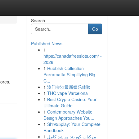
Search
Go
Published News
1
https://canadafreeslots.com/ -
2026
1
Rubbish Collection
Parramatta Simplifying Big
C...
nores.
1
澳门金沙最新娱乐体验
1
THC vape Varcelona
1
Best Crypto Casino: Your
Ultimate Guide
1
Contemporary Website
Design Approaches You...
1
Sl1955play: Your Complete
Handbook
1
مركبات كورية: مرشد كامل