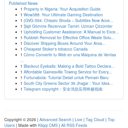
Published News
1
Property in Nigeria: Your Acquisition Guide
1
Wow388: Your Ultimate Gaming Destination
1
{GVG-594: Chisato Shoda – Subtitles Now Acce...
1
Şişli Gömme Rezervuar Tamiri: Uzman Çözümler
1
Upholding Customer Assistance: A Manual to Exce...
1
Rubbish Removal for Effective Office Waste Solu...
1
Discover Shipping Boxes Around Your Area...
1
Cheapest Stoker's tobacco Canada
1
Cómo Convertir tu Web en una Máquina de Ventas
...
1
Blackout Eyeballs: Making a Bold Tattoo Declara...
1
Affordable Gainesville Towing Service for Every...
1
Fortunabola: Tutorial Detail untuk Pemain Baru
1
South City Greens Sector 36 Jhajjar : Your Idea...
1
Telegram copyright：安全消息应用终极指南
Copyright © 2026 |
Advanced Search
|
Live
|
Tag Cloud
|
Top
Users
| Made with
Kliqqi CMS
|
All RSS Feeds