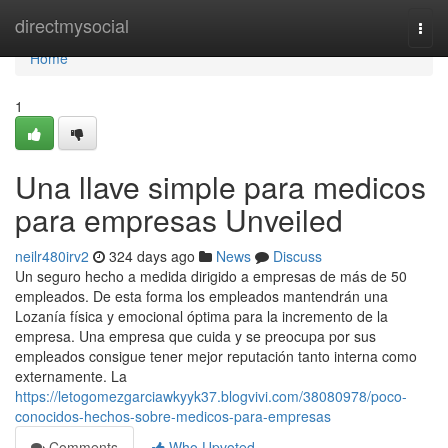
Home
directmysocial
Togg
navi
Home
1
Una llave simple para medicos
para empresas Unveiled
neilr480irv2
324 days ago
News
Discuss
Un seguro hecho a medida dirigido a empresas de más de 50
empleados. De esta forma los empleados mantendrán una
Lozanía física y emocional óptima para la incremento de la
empresa. Una empresa que cuida y se preocupa por sus
empleados consigue tener mejor reputación tanto interna como
externamente. La
https://letogomezgarciawkyyk37.blogvivi.com/38080978/poco-
conocidos-hechos-sobre-medicos-para-empresas
Comments
Who Upvoted