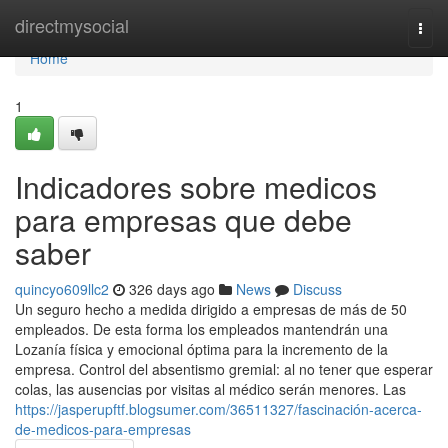
Home
directmysocial
Togg
navi
Home
1
Indicadores sobre medicos
para empresas que debe
saber
quincyo609llc2
326 days ago
News
Discuss
Un seguro hecho a medida dirigido a empresas de más de 50
empleados. De esta forma los empleados mantendrán una
Lozanía física y emocional óptima para la incremento de la
empresa. Control del absentismo gremial: al no tener que esperar
colas, las ausencias por visitas al médico serán menores. Las
https://jasperupftf.blogsumer.com/36511327/fascinación-acerca-
de-medicos-para-empresas