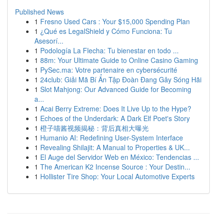
Published News
1
Fresno Used Cars : Your $15,000 Spending Plan
1
¿Qué es LegalShield y Cómo Funciona: Tu
Asesorí...
1
Podología La Flecha: Tu bienestar en todo ...
1
88m: Your Ultimate Guide to Online Casino Gaming
1
PySec.ma: Votre partenaire en cybersécurité
1
24club: Giải Mã Bí Ẩn Tập Đoàn Đang Gây Sóng Hãi
1
Slot Mahjong: Our Advanced Guide for Becoming
a...
1
Acai Berry Extreme: Does It Live Up to the Hype?
1
Echoes of the Underdark: A Dark Elf Poet's Story
1
橙子喵酱视频揭秘：背后真相大曝光
1
Humanio AI: Redefining User-System Interface
1
Revealing Shilajit: A Manual to Properties & UK...
1
El Auge del Servidor Web en México: Tendencias ...
1
The American K2 Incense Source : Your Destin...
1
Hollister Tire Shop: Your Local Automotive Experts