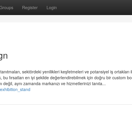
Groups
Register
Login
gn
 tanıtmaları, sektördeki yenilikleri keşfetmeleri ve potansiyel iş ortakları i
 bu fırsatları en iyi şekilde değerlendirebilmek için doğru bir custom b
nı değil, aynı zamanda markanızı ve hizmetlerinizi tanıta...
exhibition_stand