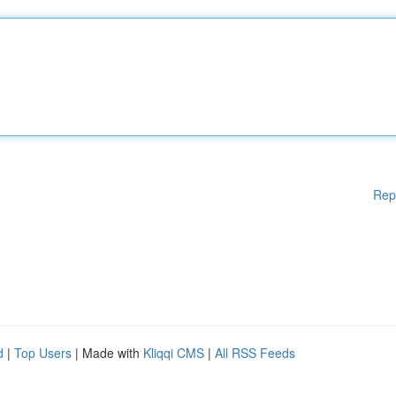
Rep
d
|
Top Users
| Made with
Kliqqi CMS
|
All RSS Feeds