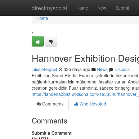
Home
directmysocial
Home
New
Submit
Home
1
Hannover Exhibition Desi
luiss246qpc4
325 days ago
News
Discuss
Exhibition Stand Fikirler Fuarlar, şirketlerin hizmetlerini
bağlantı kurmaları için mükemmel fırsatlar sunar. Ancak,
creation gereklidir. Fuar standınız, sadece bir sergi ala
https://landenabbaz.wikisona.com/1633346/hannover_
Comments
Who Upvoted
Comments
Submit a Comment