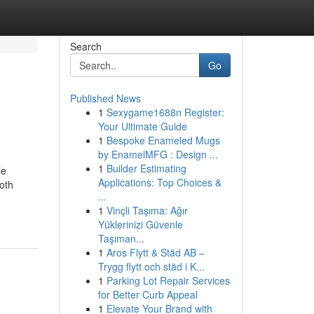
Search
Go
Published News
1
Sexygame1688n Register:
Your Ultimate Guide
1
Bespoke Enameled Mugs
by EnamelMFG : Design ...
1
Builder Estimating
le
Applications: Top Choices &
ooth
...
1
Vinçli Taşıma: Ağır
Yüklerinizi Güvenle
Taşıman...
1
Aros Flytt & Städ AB –
Trygg flytt och städ i K...
1
Parking Lot Repair Services
for Better Curb Appeal
1
Elevate Your Brand with