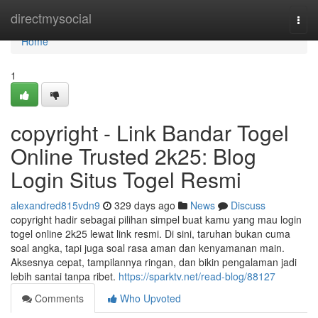
Home
directmysocial
Togg
navi
Home
1
copyright - Link Bandar Togel
Online Trusted 2k25: Blog
Login Situs Togel Resmi
alexandred815vdn9
329 days ago
News
Discuss
copyright hadir sebagai pilihan simpel buat kamu yang mau login
togel online 2k25 lewat link resmi. Di sini, taruhan bukan cuma
soal angka, tapi juga soal rasa aman dan kenyamanan main.
Aksesnya cepat, tampilannya ringan, dan bikin pengalaman jadi
lebih santai tanpa ribet.
https://sparktv.net/read-blog/88127
Comments
Who Upvoted