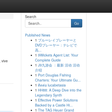
Search
Go
Published News
1
ブルーレイプレーヤーと
DVDプレーヤー：テレビで
高...
1
9Wickets Agent List: Your
Complete Guide
 vive
1
J9九游会 ：最新 活动 活动
介绍
1
Port Douglas Fishing
Charters: Your Ultimate Gu...
1
ติดต่อ lucabetasia
1
HH88: A Deep Dive into the
Legendary Synth
1
Effective Power Solutions
Backed by a Castle Hi...
1
The TAG Heuer Grand