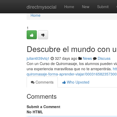
Home
directmysocial
Home
New
Submit
Home
1
Descubre el mundo con u
julian6t39vtq1
327 days ago
News
Discuss
Con un Curso de Quiromasaje, los alumnos pueden viaja
una experiencia maravillosa que no te arrepentirás.
ht
quiromasaje-forma-aprender-viajar/00031658235730
Comments
Who Upvoted
Comments
Submit a Comment
No HTML