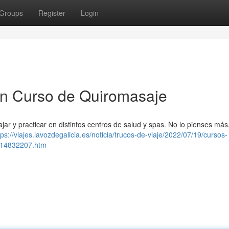
Groups
Register
Login
n Curso de Quiromasaje
r y practicar en distintos centros de salud y spas. No lo pienses más,
tps://viajes.lavozdegalicia.es/noticia/trucos-de-viaje/2022/07/19/cursos-
014832207.htm