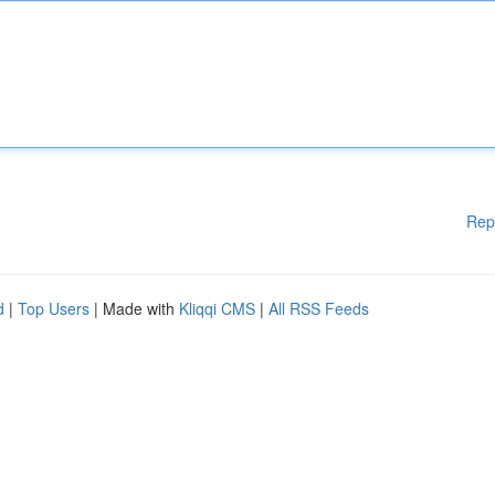
Rep
d
|
Top Users
| Made with
Kliqqi CMS
|
All RSS Feeds