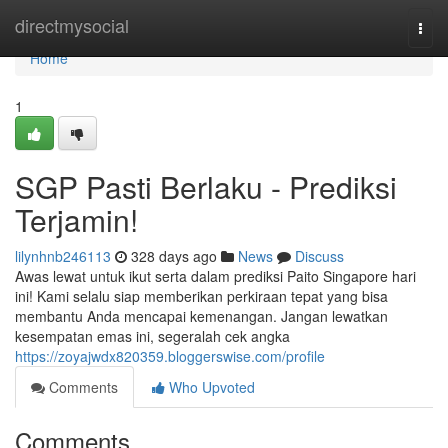
Home
directmysocial
Togg
navi
Home
1
SGP Pasti Berlaku - Prediksi
Terjamin!
lilynhnb246113
328 days ago
News
Discuss
Awas lewat untuk ikut serta dalam prediksi Paito Singapore hari
ini! Kami selalu siap memberikan perkiraan tepat yang bisa
membantu Anda mencapai kemenangan. Jangan lewatkan
kesempatan emas ini, segeralah cek angka
https://zoyajwdx820359.bloggerswise.com/profile
Comments
Who Upvoted
Comments