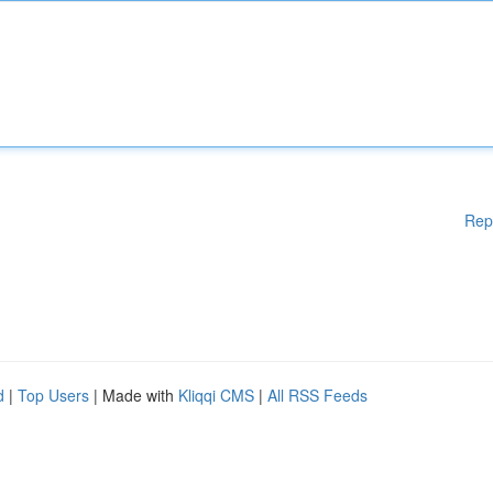
Rep
d
|
Top Users
| Made with
Kliqqi CMS
|
All RSS Feeds