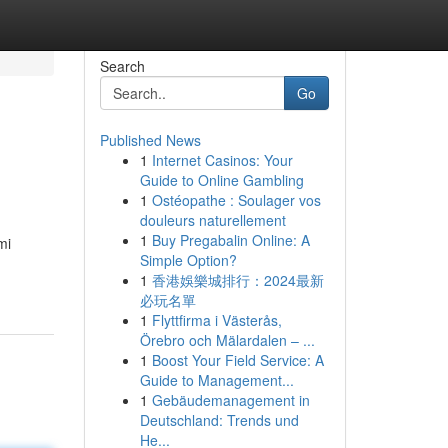
Search
Go
Published News
1
Internet Casinos: Your
Guide to Online Gambling
1
Ostéopathe : Soulager vos
douleurs naturellement
1
Buy Pregabalin Online: A
mi
Simple Option?
1
香港娛樂城排行：2024最新
必玩名單
1
Flyttfirma i Västerås,
Örebro och Mälardalen – ...
1
Boost Your Field Service: A
Guide to Management...
1
Gebäudemanagement in
Deutschland: Trends und
He...