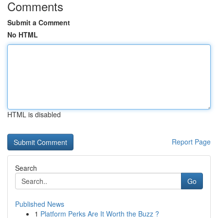
Comments
Submit a Comment
No HTML
HTML is disabled
Report Page
Search
Go
Published News
1
Platform Perks Are It Worth the Buzz ?