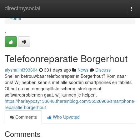
Home
directmysocial
Togg
navi
Home
1
Telefoonreparatie Borgerhout
alyshailni393604
331 days ago
News
Discuss
Snel en betrouwbaar telefoonrepair in Borgerhout? Kom naar
ons! Wij hebben kennis met alle soorten smartphones en tablets.
Of het nu om een gesplitste scherm, storingen of
softwareproblemen gaat, wij kunnen je helpen.
https://harleypozy133648.therainblog.com/35526906/smartphone-
reparatie-borgerhout
Comments
Who Upvoted
Comments