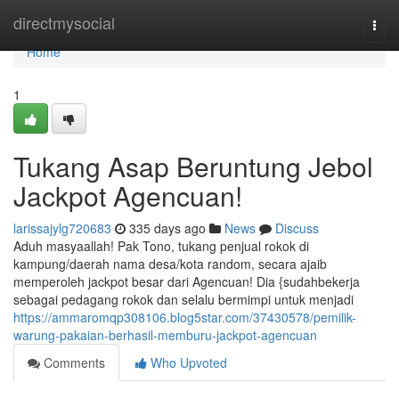
Home
directmysocial
Togg
navi
Home
1
Tukang Asap Beruntung Jebol
Jackpot Agencuan!
larissajylg720683
335 days ago
News
Discuss
Aduh masyaallah! Pak Tono, tukang penjual rokok di
kampung/daerah nama desa/kota random, secara ajaib
memperoleh jackpot besar dari Agencuan! Dia {sudahbekerja
sebagai pedagang rokok dan selalu bermimpi untuk menjadi
https://ammaromqp308106.blog5star.com/37430578/pemilik-
warung-pakaian-berhasil-memburu-jackpot-agencuan
Comments
Who Upvoted