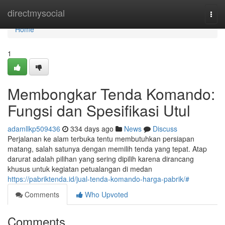
Home
directmysocial
Togg
navi
Home
1
Membongkar Tenda Komando:
Fungsi dan Spesifikasi Utul
adamllkp509436
334 days ago
News
Discuss
Perjalanan ke alam terbuka tentu membutuhkan persiapan
matang, salah satunya dengan memilih tenda yang tepat. Atap
darurat adalah pilihan yang sering dipilih karena dirancang
khusus untuk kegiatan petualangan di medan
https://pabriktenda.id/jual-tenda-komando-harga-pabrik/#
Comments
Who Upvoted
Comments