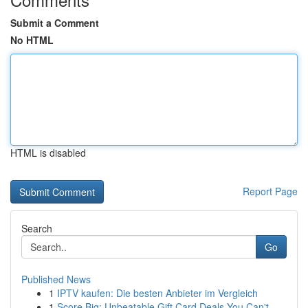
Submit a Comment
No HTML
HTML is disabled
Report Page
Search
Go
Published News
1
IPTV kaufen: Die besten Anbieter im Vergleich
1
Score Big: Unbeatable Gift Card Deals You Can't...