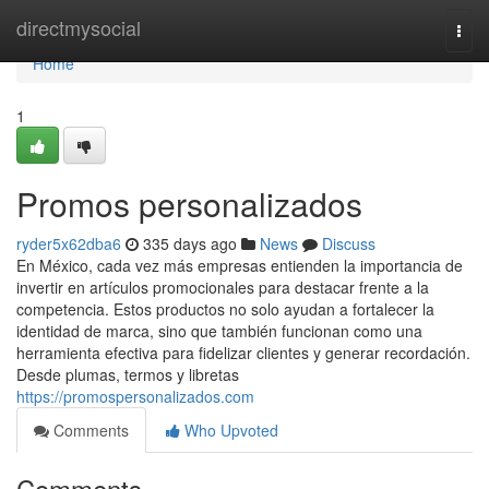
Home
directmysocial
Togg
navi
Home
1
Promos personalizados
ryder5x62dba6
335 days ago
News
Discuss
En México, cada vez más empresas entienden la importancia de
invertir en artículos promocionales para destacar frente a la
competencia. Estos productos no solo ayudan a fortalecer la
identidad de marca, sino que también funcionan como una
herramienta efectiva para fidelizar clientes y generar recordación.
Desde plumas, termos y libretas
https://promospersonalizados.com
Comments
Who Upvoted
Comments