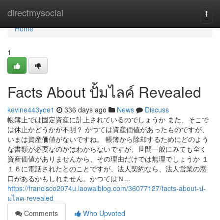
Home
directmysocial
Togg
navi
Home
1
Facts About ปั้มไลค์ Revealed
kevine443yoe1
336 days ago
News
Discuss
帳簿上では固定資産に計上されているのでしょうか また、そこで
は休止かどうかが不明？ かつては資産価値があったものですが、
いまは資産価値がないですね。 帳簿から除却するためにどのよう
な書類が必要なのかはわからないですが、世間一般にみても全く
資産価値がありませんから、その理由だけでは無理でしょうか １
１６に電話されたとのことですが、法人契約なら、法人営業の窓
口があるかもしれません。かつてはＮ...
https://francisco2074u.laowaiblog.com/36077127/facts-about-ป-
มไลค-revealed
Comments
Who Upvoted