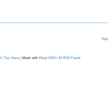
Rep
d
|
Top Users
| Made with
Kliqqi CMS
|
All RSS Feeds