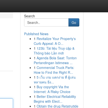
Search
Go
Published News
1
Revitalize Your Property's
Curb Appeal: A O...
1
123b: Tài liệu Truy cập &
Thông báo Lần mới
1
Agenda Bola Saat: Tonton
Pertandingan Istimewa ...
1
Commercial Truck Parts:
How to Find the Right R...
1
5 เว็บ เกม แตกง่าย ที่ ผู้เล่น
หลายคน ยิ่ง...
1
Buy copyright Via the
Internet: A Risky Choice
1
Better Electrical Reliability
Begins with Elect...
1
Obtain the drug Retatrutide