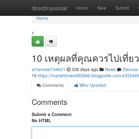
Home
directmysocial
Home
New
Submit
Home
1
10 เหตุผลที่คุณควรไปเที่ย
arranoeei744621
336 days ago
News
Discuss
10
https://mariahhnwc682686.bloggosite.com/43524
Comments
Who Upvoted
Comments
Submit a Comment
No HTML