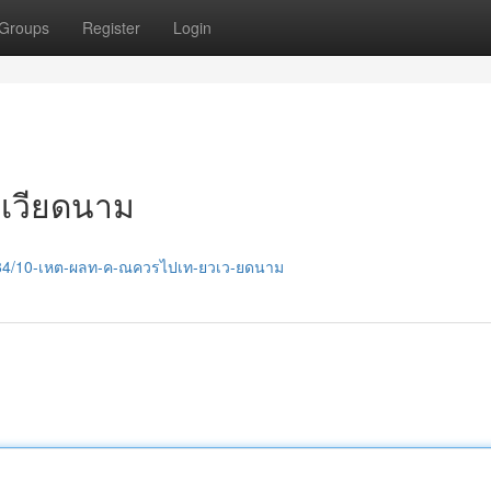
Groups
Register
Login
วเวียดนาม
684/10-เหต-ผลท-ค-ณควรไปเท-ยวเว-ยดนาม