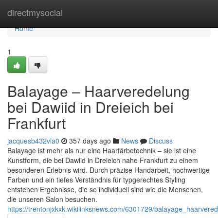
Home
directmysocial
Home
1
Balayage – Haarveredelung
bei Dawiid in Dreieich bei
Frankfurt
jacquesb432vla0
357 days ago
News
Discuss
Balayage ist mehr als nur eine Haarfärbetechnik – sie ist eine
Kunstform, die bei Dawiid in Dreieich nahe Frankfurt zu einem
besonderen Erlebnis wird. Durch präzise Handarbeit, hochwertige
Farben und ein tiefes Verständnis für typgerechtes Styling
entstehen Ergebnisse, die so individuell sind wie die Menschen,
die unseren Salon besuchen.
https://trentonjxkxk.wikilinksnews.com/6301729/balayage_haarvered