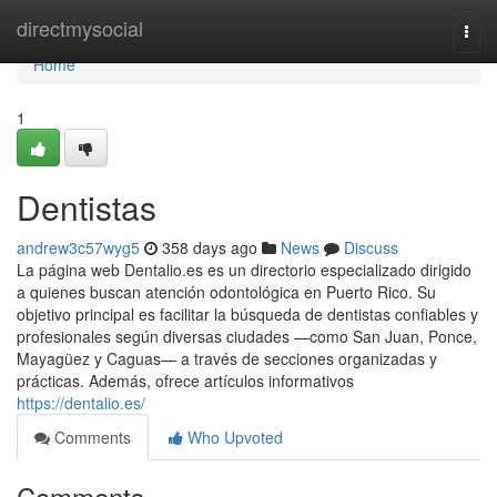
Home
directmysocial
Togg
navi
Home
1
Dentistas
andrew3c57wyg5
358 days ago
News
Discuss
La página web Dentalio.es es un directorio especializado dirigido
a quienes buscan atención odontológica en Puerto Rico. Su
objetivo principal es facilitar la búsqueda de dentistas confiables y
profesionales según diversas ciudades —como San Juan, Ponce,
Mayagüez y Caguas— a través de secciones organizadas y
prácticas. Además, ofrece artículos informativos
https://dentalio.es/
Comments
Who Upvoted
Comments