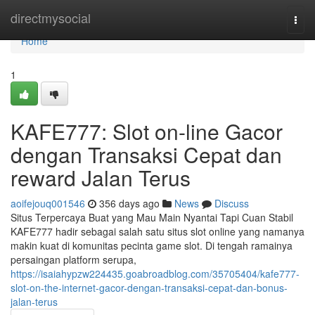
Home
directmysocial
Togg
navi
Home
1
KAFE777: Slot on-line Gacor
dengan Transaksi Cepat dan
reward Jalan Terus
aoifejouq001546
356 days ago
News
Discuss
Situs Terpercaya Buat yang Mau Main Nyantai Tapi Cuan Stabil
KAFE777 hadir sebagai salah satu situs slot online yang namanya
makin kuat di komunitas pecinta game slot. Di tengah ramainya
persaingan platform serupa,
https://isaiahypzw224435.goabroadblog.com/35705404/kafe777-
slot-on-the-internet-gacor-dengan-transaksi-cepat-dan-bonus-
jalan-terus