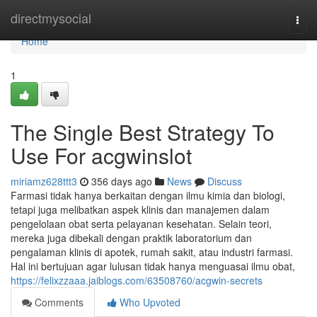
Home
directmysocial
Togg
navi
Home
1
The Single Best Strategy To
Use For acgwinslot
miriamz628ttt3
356 days ago
News
Discuss
Farmasi tidak hanya berkaitan dengan ilmu kimia dan biologi,
tetapi juga melibatkan aspek klinis dan manajemen dalam
pengelolaan obat serta pelayanan kesehatan. Selain teori,
mereka juga dibekali dengan praktik laboratorium dan
pengalaman klinis di apotek, rumah sakit, atau industri farmasi.
Hal ini bertujuan agar lulusan tidak hanya menguasai ilmu obat,
https://felixzzaaa.jaiblogs.com/63508760/acgwin-secrets
Comments
Who Upvoted