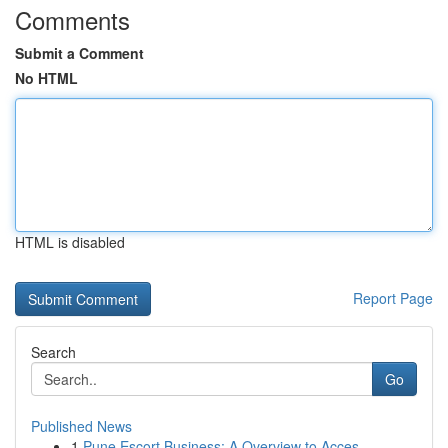
Comments
Submit a Comment
No HTML
HTML is disabled
Report Page
Search
Go
Published News
1
Pune Escort Business: A Overview to Acces...