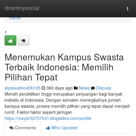
Home
directmysocial
Togg
navi
Home
1
Menemukan Kampus Swasta
Terbaik Indonesia: Memilih
Pilihan Tepat
alyssaxbhc406105
360 days ago
News
Discuss
Meraih pendidikan tinggi merupakan perjuangan bagi banyak
individu di Indonesia. Dengan semakin meningkatnya jumlah
kampus swasta, proses memilih pilihan yang tepat dapat menjadi
rumit. Faktor-faktor seperti jaringan
https://mayarrbi737031.blogsidea.com/profile
Comments
Who Upvoted