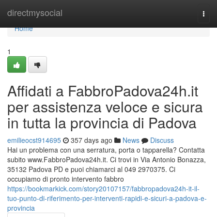
Home
directmysocial
Togg
navi
Home
1
Affidati a FabbroPadova24h.it
per assistenza veloce e sicura
in tutta la provincia di Padova
emilieocst914695
357 days ago
News
Discuss
Hai un problema con una serratura, porta o tapparella? Contatta
subito www.FabbroPadova24h.it. Ci trovi in Via Antonio Bonazza,
35132 Padova PD e puoi chiamarci al 049 2970375. Ci
occupiamo di pronto intervento fabbro
https://bookmarkick.com/story20107157/fabbropadova24h-it-il-
tuo-punto-di-riferimento-per-interventi-rapidi-e-sicuri-a-padova-e-
provincia