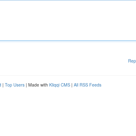
Rep
d
|
Top Users
| Made with
Kliqqi CMS
|
All RSS Feeds