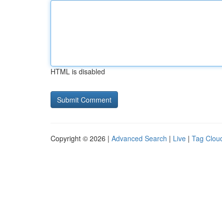
HTML is disabled
Copyright © 2026 |
Advanced Search
|
Live
|
Tag Clou