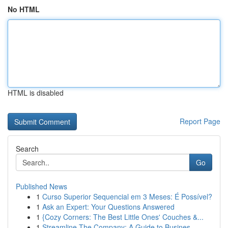
No HTML
HTML is disabled
Report Page
Search
Go
Published News
1
Curso Superior Sequencial em 3 Meses: É Possível?
1
Ask an Expert: Your Questions Answered
1
{Cozy Corners: The Best Little Ones' Couches &...
1
Streamline The Company: A Guide to Busines...