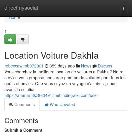
Home
directmysocial
Togg
navi
Home
1
Location Voiture Dakhla
rebeccawtmb972961
359 days ago
News
Discuss
Vous cherchez la meilleure location de voitures à Dakhla? Notre
service vous propose une large gamme de voitures pour tous les
goûts et envies. Que vous soyez en voyage d'affaires , nous
avons la solution
https://ammarhtkz863491.thebindingwiki.com/user
Comments
Who Upvoted
Comments
Submit a Comment