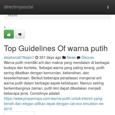
Home
directmysocial
Togg
navi
Home
1
Top Guidelines Of warna putih
stephena578sqm7
357 days ago
News
Discuss
Warna putih memiliki arti dan makna yang mendalam di berbagai
budaya dan konteks. Sebagai warna yang paling terang, putih
sering dikaitkan dengan kemurnian, kebersihan, dan
kesederhanaan. Berikut beberapa penjelasan mengenai arti
warna putih dalam berbagai aspek kehidupan: Namun seiring
berkembangnya zaman, putih kini dapat dibedakan menjadi
beberapa jenis. Contohnya adalah
https://www.propanraya.com/warna-putih-untuk-interior-yang-
bersih-dan-elegan-pilihan-tepat-dengan-cat-eco-emulsion-ee-
4010