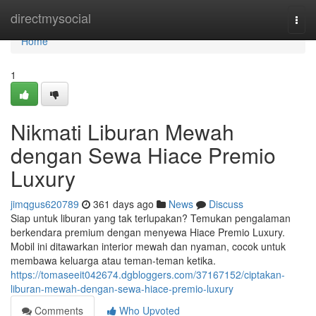
Home
directmysocial
Togg
navi
Home
1
Nikmati Liburan Mewah
dengan Sewa Hiace Premio
Luxury
jimqgus620789
361 days ago
News
Discuss
Siap untuk liburan yang tak terlupakan? Temukan pengalaman
berkendara premium dengan menyewa Hiace Premio Luxury.
Mobil ini ditawarkan interior mewah dan nyaman, cocok untuk
membawa keluarga atau teman-teman ketika.
https://tomaseeit042674.dgbloggers.com/37167152/ciptakan-
liburan-mewah-dengan-sewa-hiace-premio-luxury
Comments
Who Upvoted