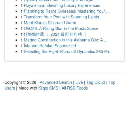
1
Royaleluxe: Elevating Luxury Experiences
1
Planning to Retire Overseas: Mastering Your ...
1
Transform Your Pool with Stunning Lights
1
Mont Kiara's Discreet Charm
1
OVO88: A Rising Star in the Music Scene
1
娛樂城推薦 ： 2024 最新 排行榜 ！
1
Marine Construction in this Alabama City: A ...
1
İstanbul Refakat Seçenekleri
1
Selecting the Right Microsoft Dynamics 365 Pa...
Copyright © 2026 |
Advanced Search
|
Live
|
Tag Cloud
|
Top
Users
| Made with
Kliqqi CMS
|
All RSS Feeds