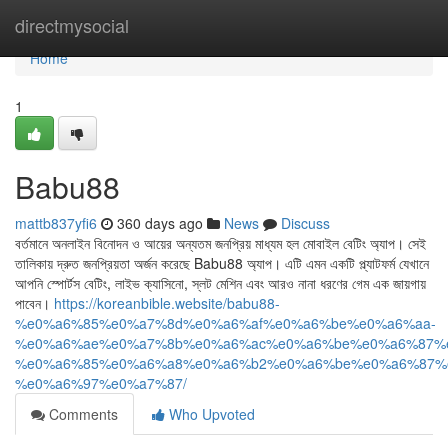
Home
directmysocial
Home
1
Babu88
mattb837yfi6
360 days ago
News
Discuss
বর্তমানে অনলাইন বিনোদন ও আয়ের অন্যতম জনপ্রিয় মাধ্যম হল মোবাইল বেটিং অ্যাপ। সেই
তালিকায় দ্রুত জনপ্রিয়তা অর্জন করেছে Babu88 অ্যাপ। এটি এমন একটি প্ল্যাটফর্ম যেখানে
আপনি স্পোর্টস বেটিং, লাইভ ক্যাসিনো, স্লট মেশিন এবং আরও নানা ধরণের গেম এক জায়গায়
পাবেন।
https://koreanbible.website/babu88-
%e0%a6%85%e0%a7%8d%e0%a6%af%e0%a6%be%e0%a6%aa-
%e0%a6%ae%e0%a7%8b%e0%a6%ac%e0%a6%be%e0%a6%87%
%e0%a6%85%e0%a6%a8%e0%a6%b2%e0%a6%be%e0%a6%87%
%e0%a6%97%e0%a7%87/
Comments
Who Upvoted