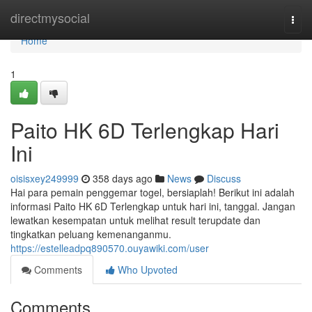
Home
directmysocial
Togg
navi
Home
1
Paito HK 6D Terlengkap Hari
Ini
oisisxey249999
358 days ago
News
Discuss
Hai para pemain penggemar togel, bersiaplah! Berikut ini adalah
informasi Paito HK 6D Terlengkap untuk hari ini, tanggal. Jangan
lewatkan kesempatan untuk melihat result terupdate dan
tingkatkan peluang kemenanganmu.
https://estelleadpq890570.ouyawiki.com/user
Comments
Who Upvoted
Comments