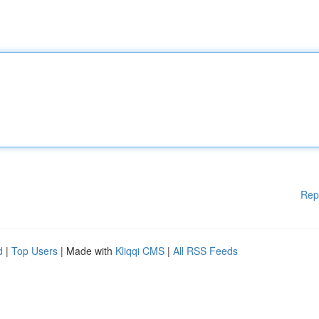
Rep
d
|
Top Users
| Made with
Kliqqi CMS
|
All RSS Feeds