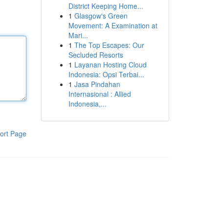
District Keeping Home...
1
Glasgow's Green
Movement: A Examination at
Mari...
1
The Top Escapes: Our
Secluded Resorts
1
Layanan Hosting Cloud
Indonesia: Opsi Terbai...
1
Jasa Pindahan
Internasional : Allied
Indonesia,...
ort Page