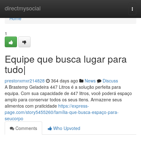
Home
directmysocial
Togg
navi
Home
1
Equipe que busca lugar para
tudo|
prestonxmxr214828
364 days ago
News
Discuss
A Brastemp Geladeira 447 Litros é a solução perfeita para
equipa. Com sua capacidade de 447 litros, você poderá espaço
amplo para conservar todos os seus itens. Armazene seus
alimentos com praticidade
https://express-
page.com/story5455260/família-que-busca-espaço-para-
seucorpo
Comments
Who Upvoted