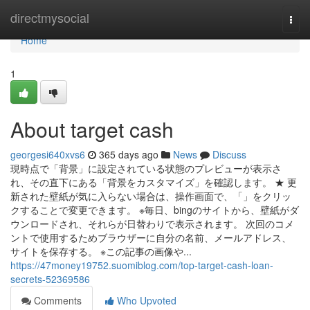
Home
directmysocial
Togg
navi
Home
1
About target cash
georgesi640xvs6
365 days ago
News
Discuss
現時点で「背景」に設定されている状態のプレビューが表示さ
れ、その直下にある「背景をカスタマイズ」を確認します。 ★ 更
新された壁紙が気に入らない場合は、操作画面で、「」をクリッ
クすることで変更できます。 ※毎日、bingのサイトから、壁紙がダ
ウンロードされ、それらが日替わりで表示されます。 次回のコメ
ントで使用するためブラウザーに自分の名前、メールアドレス、
サイトを保存する。 ※この記事の画像や...
https://47money19752.suomiblog.com/top-target-cash-loan-
secrets-52369586
Comments
Who Upvoted