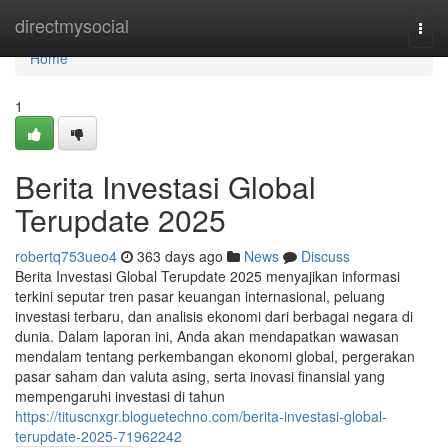
Home
directmysocial
Togg
navi
Home
1
Berita Investasi Global
Terupdate 2025
robertq753ueo4
363 days ago
News
Discuss
Berita Investasi Global Terupdate 2025 menyajikan informasi
terkini seputar tren pasar keuangan internasional, peluang
investasi terbaru, dan analisis ekonomi dari berbagai negara di
dunia. Dalam laporan ini, Anda akan mendapatkan wawasan
mendalam tentang perkembangan ekonomi global, pergerakan
pasar saham dan valuta asing, serta inovasi finansial yang
mempengaruhi investasi di tahun
https://tituscnxgr.bloguetechno.com/berita-investasi-global-
terupdate-2025-71962242