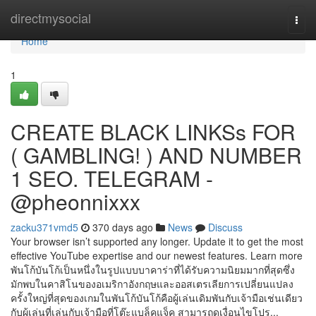
Home
directmysocial
Togg
navi
Home
1
CREATE BLACK LINKSs FOR
( GAMBLING! ) AND NUMBER
1 SEO. TELEGRAM -
@pheonnixxx
zacku371vmd5
370 days ago
News
Discuss
Your browser isn’t supported any longer. Update it to get the most
effective YouTube expertise and our newest features. Learn more
พันโก้บันโก้เป็นหนึ่งในรูปแบบบาคาร่าที่ได้รับความนิยมมากที่สุดซึ่ง
มักพบในคาสิโนของอเมริกาอังกฤษและออสเตรเลียการเปลี่ยนแปลง
ครั้งใหญ่ที่สุดของเกมในพันโก้บันโก้คือผู้เล่นเดิมพันกับเจ้ามือเช่นเดียว
กับผู้เล่นที่เล่นกับเจ้ามือที่โต๊ะแบล็คแจ็ค สามารถดูเงื่อนไขโปร...