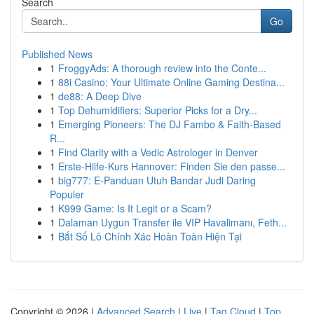
Search
Go
Published News
1
FroggyAds: A thorough review into the Conte...
1
88i Casino: Your Ultimate Online Gaming Destina...
1
de88: A Deep Dive
1
Top Dehumidifiers: Superior Picks for a Dry...
1
Emerging Pioneers: The DJ Fambo & Faith-Based
R...
1
Find Clarity with a Vedic Astrologer in Denver
1
Erste-Hilfe-Kurs Hannover: Finden Sie den passe...
1
big777: E-Panduan Utuh Bandar Judi Daring
Populer
1
K999 Game: Is It Legit or a Scam?
1
Dalaman Uygun Transfer ile VIP Havalimanı, Feth...
1
Bắt Số Lô Chính Xác Hoàn Toàn Hiện Tại
Copyright © 2026 |
Advanced Search
|
Live
|
Tag Cloud
|
Top