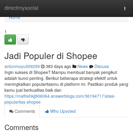
Home
directmysocial
Togg
navi
Home
1
Jadi Populer di Shopee
antonmoyu309259
383 days ago
News
Discuss
Ingin sukses di Shopee? Mampu membuat banyak pengikut
adalah kunci penting. Berikut beberapa strategi efektif untuk
meningkatkan popularitasmu di platform ini. Pastikan produk yang
kamu jual berkualitas baik dan
https://mathehkjj906064.answerblogs.com/36194717/atasi-
popularitas-shopee
Comments
Who Upvoted
Comments