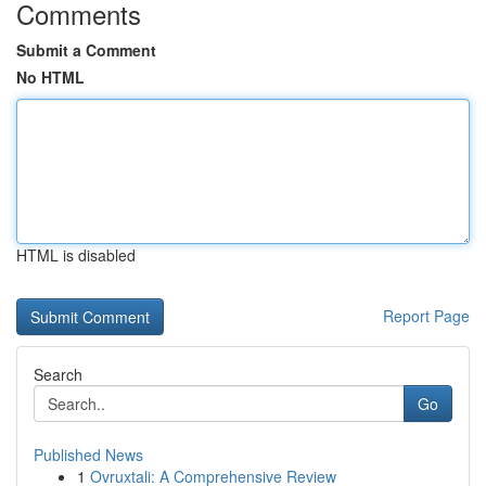
Comments
Submit a Comment
No HTML
HTML is disabled
Report Page
Search
Go
Published News
1
Ovruxtali: A Comprehensive Review