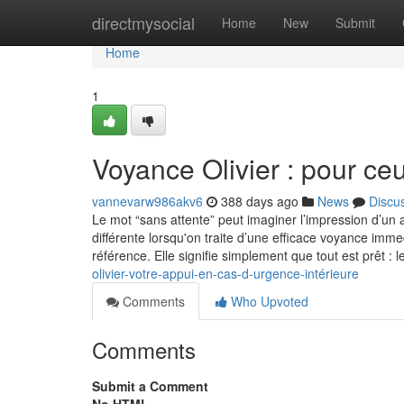
Home
directmysocial
Home
New
Submit
Home
1
Voyance Olivier : pour ceu
vannevarw986akv6
388 days ago
News
Discu
Le mot “sans attente” peut imaginer l’impression d’un 
différente lorsqu'on traite d’une efficace voyance imme
référence. Elle signifie simplement que tout est prêt : l
olivier-votre-appui-en-cas-d-urgence-intérieure
Comments
Who Upvoted
Comments
Submit a Comment