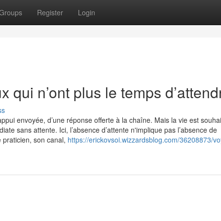
Groups
Register
Login
x qui n’ont plus le temps d’attend
ss
appui envoyée, d’une réponse offerte à la chaîne. Mais la vie est souha
diate sans attente. Ici, l’absence d’attente n'implique pas l’absence de
e praticien, son canal,
https://erickovsoi.wizzardsblog.com/36208873/v