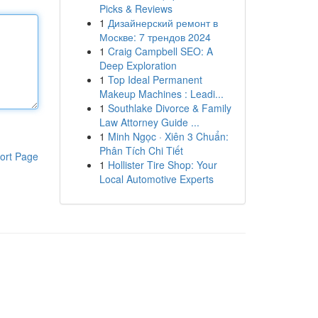
Picks & Reviews
1
Дизайнерский ремонт в
Москве: 7 трендов 2024
1
Craig Campbell SEO: A
Deep Exploration
1
Top Ideal Permanent
Makeup Machines : Leadi...
1
Southlake Divorce & Family
Law Attorney Guide ...
1
Minh Ngọc · Xiên 3 Chuẩn:
Phân Tích Chi Tiết
ort Page
1
Hollister Tire Shop: Your
Local Automotive Experts