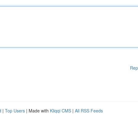
Rep
d
|
Top Users
| Made with
Kliqqi CMS
|
All RSS Feeds