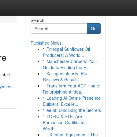
Search
Go
Published News
1
Principal Sunflower Oil
re
Producers: A World...
1
Manchester Carpets: Your
Guide to Finding the P...
1
KollagenIntensiv: Real
itable
Reviews & Results
1
Transform Your ACT Home:
oyance-
Refurbishment Idea...
1
Leading AI Online Presence
Builders: Excelle...
1
ee88: Unlocking the Secrets
1
TOEIC & PTE: Are
Purchased Certificates
Worth...
1
UK Infant Equipment : The