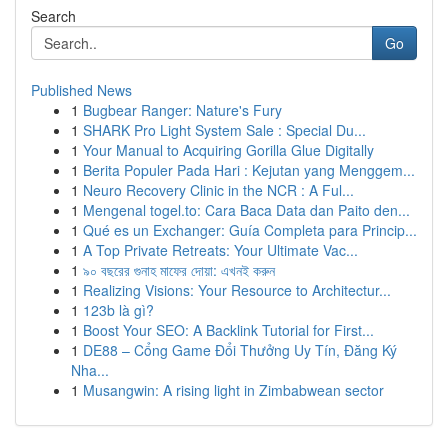
Search
Go
Published News
1
Bugbear Ranger: Nature's Fury
1
SHARK Pro Light System Sale : Special Du...
1
Your Manual to Acquiring Gorilla Glue Digitally
1
Berita Populer Pada Hari : Kejutan yang Menggem...
1
Neuro Recovery Clinic in the NCR : A Ful...
1
Mengenal togel.to: Cara Baca Data dan Paito den...
1
Qué es un Exchanger: Guía Completa para Princip...
1
A Top Private Retreats: Your Ultimate Vac...
1
৯০ বছরের গুনাহ মাফের দোয়া: এখনই করুন
1
Realizing Visions: Your Resource to Architectur...
1
123b là gì?
1
Boost Your SEO: A Backlink Tutorial for First...
1
DE88 – Cổng Game Đổi Thưởng Uy Tín, Đăng Ký
Nha...
1
Musangwin: A rising light in Zimbabwean sector