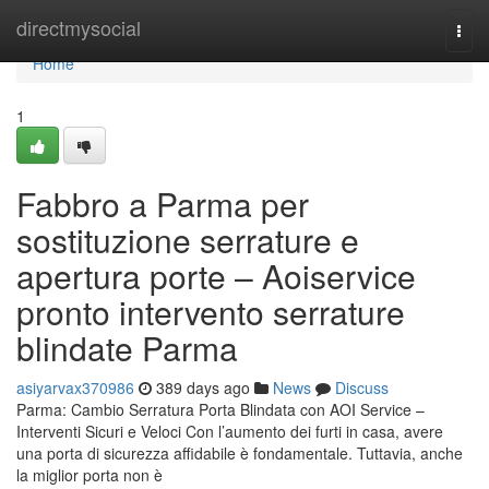
Home
directmysocial
Togg
navi
Home
1
Fabbro a Parma per
sostituzione serrature e
apertura porte – Aoiservice
pronto intervento serrature
blindate Parma
asiyarvax370986
389 days ago
News
Discuss
Parma: Cambio Serratura Porta Blindata con AOI Service –
Interventi Sicuri e Veloci Con l’aumento dei furti in casa, avere
una porta di sicurezza affidabile è fondamentale. Tuttavia, anche
la miglior porta non è