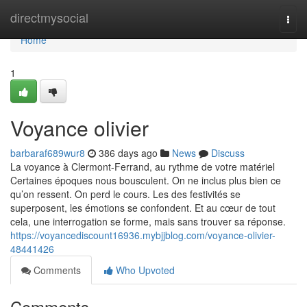
Home
directmysocial
Togg
navi
Home
1
Voyance olivier
barbaraf689wur8
386 days ago
News
Discuss
La voyance à Clermont-Ferrand, au rythme de votre matériel
Certaines époques nous bousculent. On ne inclus plus bien ce
qu’on ressent. On perd le cours. Les des festivités se
superposent, les émotions se confondent. Et au cœur de tout
cela, une interrogation se forme, mais sans trouver sa réponse.
https://voyancediscount16936.mybjjblog.com/voyance-olivier-
48441426
Comments
Who Upvoted
Comments