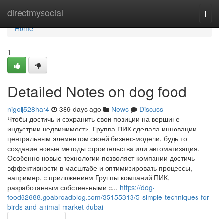
Home
directmysocial
Togg
navi
Home
1
Detailed Notes on dog food
nigelj528har4
389 days ago
News
Discuss
Чтобы достичь и сохранить свои позиции на вершине
индустрии недвижимости, Группа ПИК сделала инновации
центральным элементом своей бизнес-модели, будь то
создание новые методы строительства или автоматизация.
Особенно новые технологии позволяет компании достичь
эффективности в масштабе и оптимизировать процессы,
например, с приложением Группы компаний ПИК,
разработанным собственными с...
https://dog-
food62688.goabroadblog.com/35155313/5-simple-techniques-for-
birds-and-animal-market-dubai