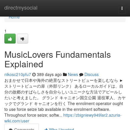
Home
directmysocial
Togg
navi
Home
1
MusicLovers Fundamentals
Explained
nikosc210pfu7
389 days ago
News
Discuss
おまかせで日本や海外の絶景なストリートビューを楽しむなら ►
ストリートビューの扉（外部リンク） あるローカルガイドは、自
分の故郷のすばらしさを自分らしいユニークな方法でアピールし
たいと考えました。 グランド キャニオン国立公園 退役軍人、カヤ
ックでグランド キャニオンを行く The enrolment operator ought
to use force seize tab available in the enrolment software.
Throughout force seize; softw...
https://zbigniewy949lar2.azuria-
wiki.com/user
Comments
Who Upvoted