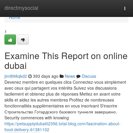
Home
directmysocial
Togg
navi
Home
1
Examine This Report on online
dubai
jiml898qkd2
393 days ago
News
Discuss
Devenez membre en quelques clics Connectez-vous simplement
avec ceux qui partagent vos intérêts Suivez vos discussions
facilement et obtenez plus de réponses Mettez en avant votre
skills et aidez les autres membres Profitez de nombreuses
fonctionnalités supplémentaires en vous inscrivant S'inscrire
Строительство Готардского базового туннеля завершено.
Security commences with knowing
https://petsupplydubai02356.total-blog.com/fascination-about-
food-delivery-61381102