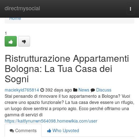
Home
directmysocial
Togg
navi
Home
1
Ristrutturazione Appartamenti
Bologna: La Tua Casa dei
Sogni
maciekyid765814
392 days ago
News
Discuss
Stai pensando di rinnovare il tuo appartamento a Bologna? Vuoi
creare uno spazio funzionale? La tua casa deve essere un rifugio,
un luogo dove sentirsi a proprio agio. Ecco perché offriamo una
gamma di servizi di
https://kaitlynunwn564098.homewikia.com/user
Comments
Who Upvoted