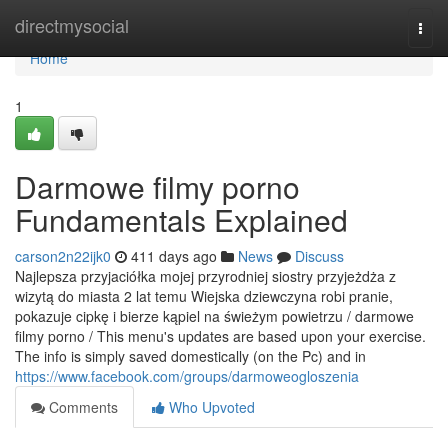
Home
directmysocial
Togg
navi
Home
1
Darmowe filmy porno
Fundamentals Explained
carson2n22ijk0
411 days ago
News
Discuss
Najlepsza przyjaciółka mojej przyrodniej siostry przyjeżdża z
wizytą do miasta 2 lat temu Wiejska dziewczyna robi pranie,
pokazuje cipkę i bierze kąpiel na świeżym powietrzu / darmowe
filmy porno / This menu's updates are based upon your exercise.
The info is simply saved domestically (on the Pc) and in
https://www.facebook.com/groups/darmoweogloszenia
Comments
Who Upvoted